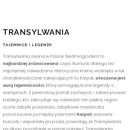
TRANSYLWANIA
TAJEMNICE I LEGENDY
Transylwania zwana w Polsce Siedmiogrodem to
najbardziej zróżnicowana
część Rumunii, dlatego też
najchętniej odwiedzana. Historyczna kraina, wciśnięta w łuk
charakterystycznie zakręcających tu Karpat,
otoczona jest
aurą tajemniczości
, którą wzmagają liczne legendy o
wampirach. Z pewnością potrafi zachwycić i zafascynować
każdego, kto zdecyduje się odwiedzić ten piękny region.
Liczne zabytki przeszłości, zabytkowe miasteczka
porozrzucane pomiędzy pasmami
Karpat
, warowne
kościoły i wspaniała przyroda, powodują, że Transylwania
na długo pozostanie w naszej pamięci. Transylwania