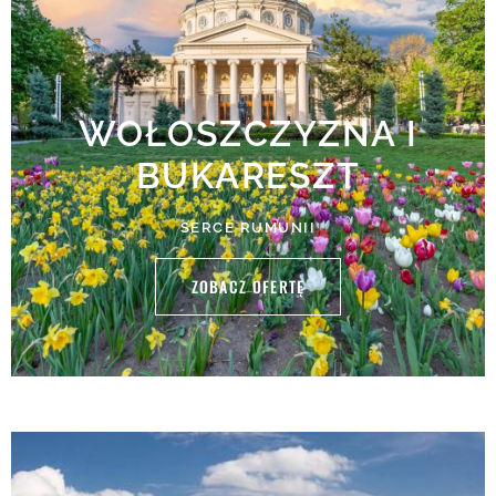
WOŁOSZCZYZNA I
BUKARESZT
SERCE RUMUNII
ZOBACZ OFERTĘ