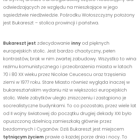
odwiedzających ze względu na mieszkające w jego
sąsiedztwie niedźwiedzie. Pośrodku Wołoszczyzny położony
jest Bukareszt – stolica prowincji i państwa.
Bukareszt jest
zdecydowanie
inny
od pięknych
europejskich stolic. Jest bardzo chaotyczny, pełen
kontrastów, brak w nim zwartej zabudowy. Wszystko to wina
reżimu komunistycznego i przeobrażenia miasta w latach
70 i 80 XX wieku przez Nicolae Ceucescu oraz trzęsienia
ziemi w 1977 roku. Stare Miasto również wygląda inaczej w
bukaresztańskim wydaniu niż w większości europejskich
stolic. Wiele zabytków uległo zniszczeniu i zastąpiono je
socrealistyczne budynkami. To co pozostało, przez wiele lat
od II wojny światowej do początku drugiej dekady XXI było
opuszczoną dzielnicą zamieszkałą głównie przez
bezdomnych i Cyganów. Dziś Bukareszt jest miejscem
tętniącym życiem
prawie o każdej porze dnia i nocy. To