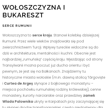
WOŁOSZCZYZNA I
BUKARESZT
SERCE RUMUNII
Wołoszczyzna to
serce kraju
. Stanowi kolebkę dzisiejszej
Rumunii. Przez wiele wieków znajdowała się pod
zwierzchnictwem Turcji. Wpływy tureckie widoczne są do
dziś w architekturze, mentalności i kuchni. Obecnie jest
najbardziej „rumuńską” częścią kraju. Wjeżdżając od strony
Transylwanii można poczuć już ducha orientu i być
pewnym, że jest się na Bałkanach. Znajdziemy tu
historyczne miasta wołoskie (m.in. dawną stolicą Târgoviște
i
Curtea de Argeș
słynące z bajkowego monastyru –
miejsca pochówku rumuńskiej rodziny królewskiej), cenne
monastery, kurorty narciarskie oraz prawdziwy
zamek
Wlada Palownika
ukryty w Karpatach przy zaczynającej się
tu słynnej drodze transfogaraskiej, często niedostępny dla