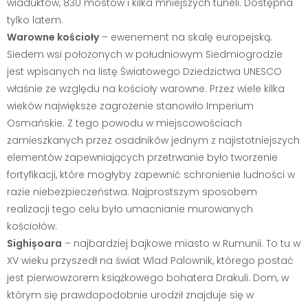
wiaduktów, 830 mostów i kilka mniejszych tuneli. Dostępna
tylko latem.
Warowne kościoły
– ewenement na skalę europejską.
Siedem wsi położonych w południowym Siedmiogrodzie
jest wpisanych na listę Światowego Dziedzictwa UNESCO
właśnie ze względu na kościoły warowne. Przez wiele kilka
wieków największe zagrożenie stanowiło Imperium
Osmańskie. Z tego powodu w miejscowościach
zamieszkanych przez osadników jednym z najistotniejszych
elementów zapewniających przetrwanie było tworzenie
fortyfikacji, które mogłyby zapewnić schronienie ludności w
razie niebezpieczeństwa. Najprostszym sposobem
realizacji tego celu było umacnianie murowanych
kościołów.
Sighișoara
– najbardziej bajkowe miasto w Rumunii. To tu w
XV wieku przyszedł na świat Wlad Palownik, którego postać
jest pierwowzorem książkowego bohatera Drakuli. Dom, w
którym się prawdopodobnie urodził znajduje się w