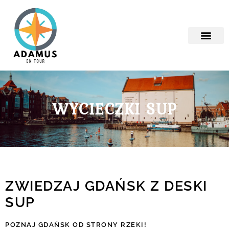
Strona Główn
WYCIECZKI SUP
ZWIEDZAJ GDAŃSK Z DESKI
SUP
POZNAJ GDAŃSK OD STRONY RZEKI!