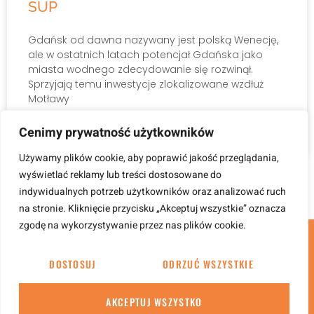
SUP
Gdańsk od dawna nazywany jest polską Wenecję,
ale w ostatnich latach potencjał Gdańska jako
miasta wodnego zdecydowanie się rozwinął.
Sprzyjają temu inwestycje zlokalizowane wzdłuż
Motławy
Cenimy prywatność użytkowników
27 sierpnia, 2021
Używamy plików cookie, aby poprawić jakość przeglądania,
wyświetlać reklamy lub treści dostosowane do
indywidualnych potrzeb użytkowników oraz analizować ruch
na stronie. Kliknięcie przycisku „Akceptuj wszystkie” oznacza
zgodę na wykorzystywanie przez nas plików cookie.
DOSTOSUJ
ODRZUĆ WSZYSTKIE
Copyright © 2021 adamusontour | Stworzone w
AKCEPTUJ WSZYSTKO
ramach
atwi.pl
|
Polityka prywatności